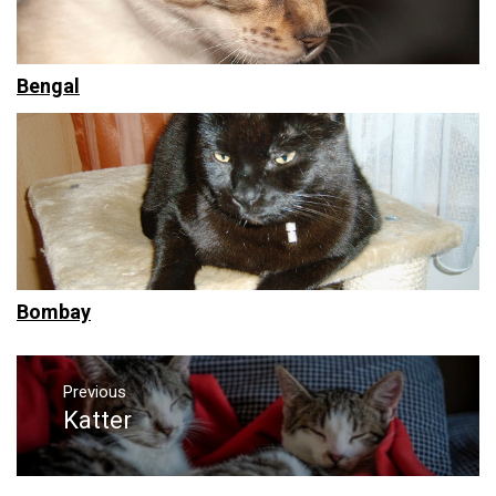
Bengal
Bombay
Innleggsnavigering
Previous
Katter
Previous
post: