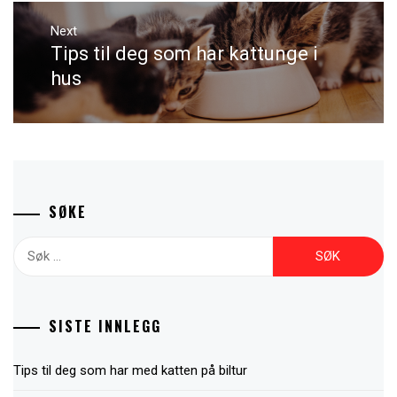
Next
Tips til deg som har kattunge i
Next
post:
hus
SØKE
Leit
etter:
SISTE INNLEGG
Tips til deg som har med katten på biltur